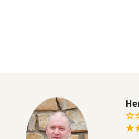
He
☆
★