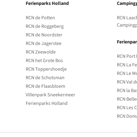
Ferienparks Holland
Campingp
RCN de Potten
RCN Laac
Campingp
RCN de Roggeberg
RCN de Noordster
Ferienpar
RCN de Jagerstee
RCN Zeewolde
RCN Port 
RCN het Grote Bos
RCN La Fe
RCN Toppershoedje
RCN Le Mo
RCN de Schotsman
RCN Val d
RCN de Flaasbloem
RCN la Ba
Villenpark Sneekermeer
RCN Bell
Ferienparks Holland
RCN Les C
RCN Doma