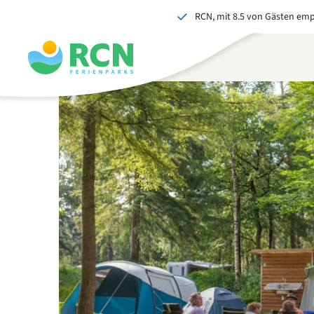
RCN, mit 8.5 von Gästen em
Zum
Zum
Zum
Zum
Kopfbereich
Hauptinhalt
Verfügbarkeit
Fußbereich
springen
springen
springen
springen