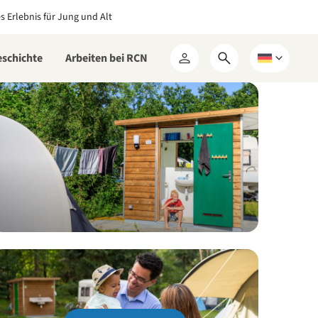
es Erlebnis für Jung und Alt
eschichte
Arbeiten bei RCN
Suchformular
Wählen
Mein
öffnen
Sie
RCN
eine
Sprache