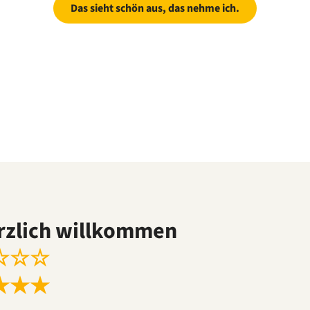
Das sieht schön aus, das nehme ich.
rzlich willkommen
☆
☆
☆
★
★
★