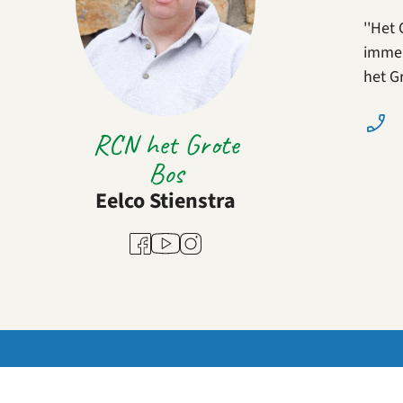
''Het
immer
het G
RCN het Grote
Bos
Eelco Stienstra
Youtube
Facebook
Instagram