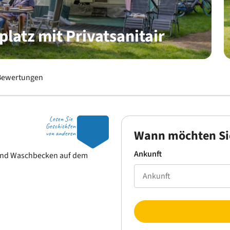
platz mit Privatsanitair
Bewertungen
Lesen Sie
9.4
Geschichten
Wann möchten Si
von anderen
Ankunft
 und Waschbecken auf dem