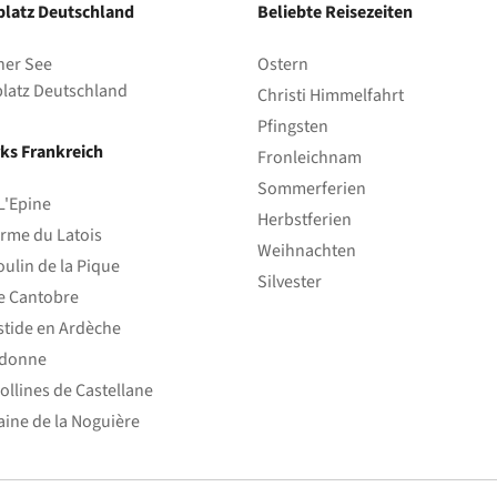
latz Deutschland
Beliebte Reisezeiten
her See
Ostern
latz Deutschland
Christi Himmelfahrt
Pfingsten
ks Frankreich
Fronleichnam
Sommerferien
L'Epine
Herbstferien
rme du Latois
Weihnachten
ulin de la Pique
Silvester
e Cantobre
stide en Ardèche
edonne
ollines de Castellane
ine de la Noguière