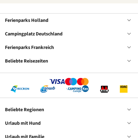
Ferienparks Holland
Of
Fe
Ho
Campingplatz Deutschland
Of
Ca
De
Ferienparks Frankreich
Of
Fe
Fr
Beliebte Reisezeiten
Of
Be
Re
Beliebte Regionen
Of
Be
Re
Urlaub mit Hund
Of
Ur
mi
Urlaub mit Familie