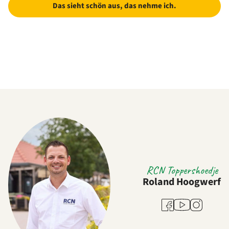
Das sieht schön aus, das nehme ich.
RCN Toppershoedje
Roland Hoogwerf
Youtube
Facebook
Instagram