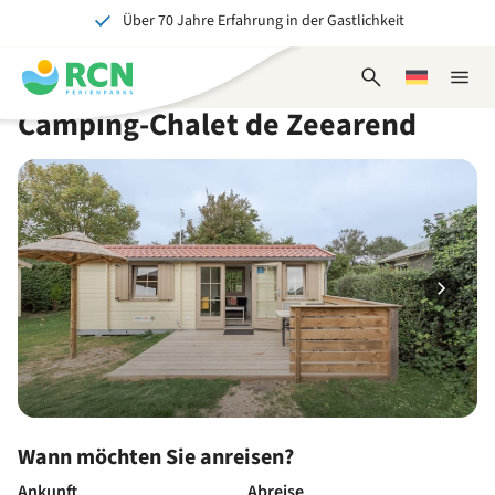
Über 70 Jahre Erfahrung in der Gastlichkeit
Zum
Zum
Zum
Zum
Kopfbereich
Hauptinhalt
Verfügbarkeit
Fußbereich
Ein tolles Erlebnis für Jung und Alt
springen
springen
springen
springen
Suchformular
Wählen
Naviga
öffnen
Sie
schlie
Camping-Chalet de Zeearend
eine
Sprache
Wann möchten Sie anreisen?
Ankunft
Abreise