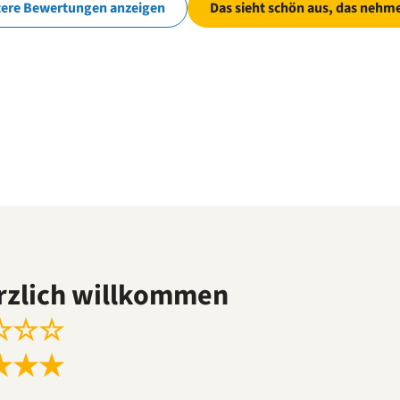
tere Bewertungen anzeigen
Das sieht schön aus, das nehme
rzlich willkommen
☆
☆
☆
★
★
★