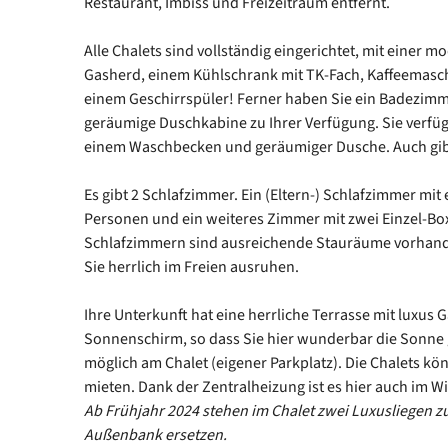
Restaurant, Imbiss und Freizeitraum entfernt.
Alle Chalets sind vollständig eingerichtet, mit einer
Gasherd, einem Kühlschrank mit TK-Fach, Kaffeemasc
einem Geschirrspüler! Ferner haben Sie ein Badezim
geräumige Duschkabine zu Ihrer Verfügung. Sie verfü
einem Waschbecken und geräumiger Dusche. Auch gibt 
Es gibt 2 Schlafzimmer. Ein (Eltern-) Schlafzimmer mit
Personen und ein weiteres Zimmer mit zwei Einzel-Box
Schlafzimmern sind ausreichende Stauräume vorhand
Sie herrlich im Freien ausruhen.
Ihre Unterkunft hat eine herrliche Terrasse mit luxu
Sonnenschirm, so dass Sie hier wunderbar die Sonne 
möglich am Chalet (eigener Parkplatz). Die Chalets kö
mieten. Dank der Zentralheizung ist es hier auch im 
Ab Frühjahr 2024 stehen im Chalet zwei Luxusliegen zu
Außenbank ersetzen.