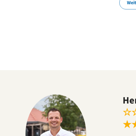
Wei
He
☆
★