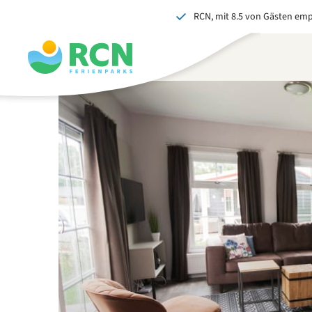
RCN, mit 8.5 von Gästen em
Zum
Zum
Zum
Zum
Kopfbereich
Hauptinhalt
Verfügbarkeit
Fußbereich
springen
springen
springen
springen