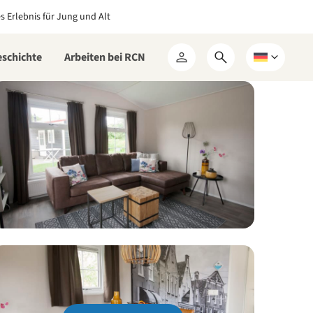
es Erlebnis für Jung und Alt
eschichte
Arbeiten bei RCN
Suchformular
Wählen
Mein
öffnen
Sie
RCN
eine
Sprache