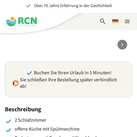
Über 70 Jahre Erfahrung in der Gastlichkeit
Zum
Zum
Zum
Zum
Kopfbereich
Hauptinhalt
Verfügbarkeit
Fußbereich
Ein tolles Erlebnis für Jung und Alt
springen
springen
springen
springen
Suchformular
Wählen
Naviga
öffnen
Sie
schlie
eine
Sprache
Buchen Sie Ihren Urlaub in 5 Minuten!
Sie schließen Ihre Bestellung später verbindlich
ab!
Beschreibung
2 Schlafzimmer
offene Küche mit Spülmaschine