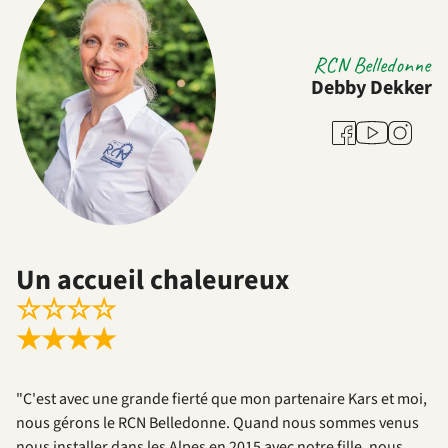
RCN Belledonne
Debby Dekker
Youtube
Facebook
Instagra
Un accueil chaleureux
☆
☆
☆
☆
★
★
★
★
"C'est avec une grande fierté que mon partenaire Kars et moi,
nous gérons le RCN Belledonne. Quand nous sommes venus
nous installer dans les Alpes en 2015 avec notre fille, nous