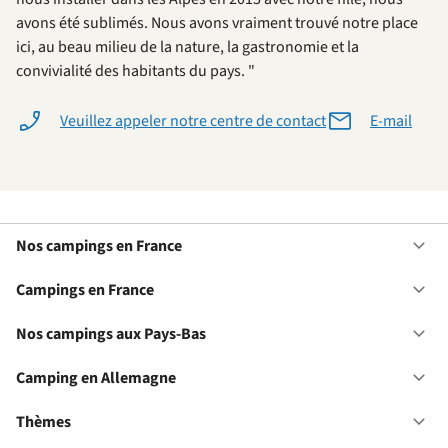
avons été sublimés. Nous avons vraiment trouvé notre place
ici, au beau milieu de la nature, la gastronomie et la
convivialité des habitants du pays. "
Veuillez appeler notre centre de contact
E-mail
Nos campings en France
Ou
No
ca
Campings en France
Ou
en
Ca
Fr
en
Nos campings aux Pays-Bas
Ou
Fr
No
ca
Camping en Allemagne
Ou
au
Ca
Pa
en
Thèmes
Ou
Ba
Al
Th