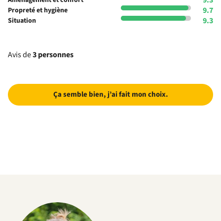
9.7
Propreté et hygiène
9.3
Situation
Avis de
3 personnes
Ça semble bien, j’ai fait mon choix.