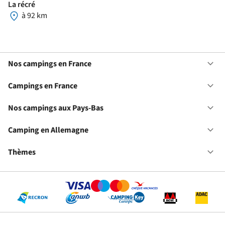
La récré
à 92 km
Nos campings en France
Ou
No
ca
Campings en France
Ou
en
Ca
Fr
en
Nos campings aux Pays-Bas
Ou
Fr
No
ca
Camping en Allemagne
Ou
au
Ca
Pa
en
Thèmes
Ou
Ba
Al
Th