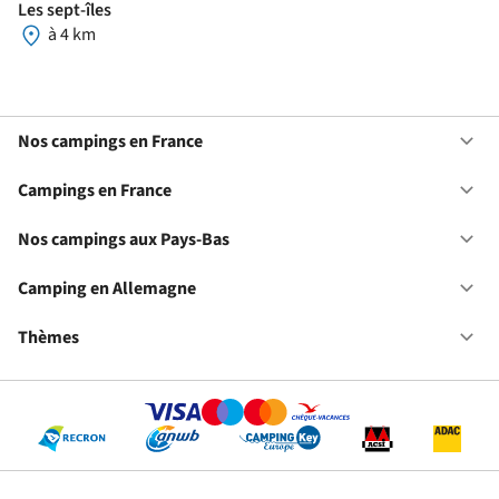
Les sept-îles
à 4 km
Nos campings en France
Ou
No
ca
Campings en France
Ou
en
Ca
Fr
en
Nos campings aux Pays-Bas
Ou
Fr
No
ca
Camping en Allemagne
Ou
au
Ca
Pa
en
Thèmes
Ou
Ba
Al
Th