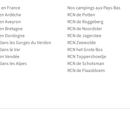
 en France
Nos campings aux Pays-Bas
en Ardèche
RCN de Potten
en Aveyron
RCN de Roggeberg
en Bretagne
RCN de Noordster
en Dordogne
RCN de Jagerstee
ans les Gorges du Verdon
RCN Zeewolde
ans le Var
RCN het Grote Bos
en Vendée
RCN Toppershoedje
ans les Alpes
RCN de Schotsman
RCN de Flaasbloem