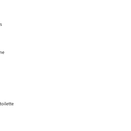
s
ne
toilette