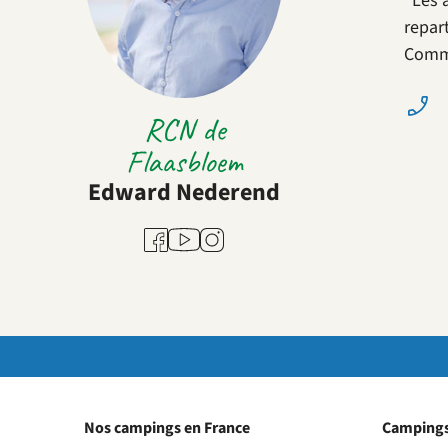
"Les 
repar
Comme
RCN de
Flaasbloem
Edward Nederend
Youtube
Facebook
Instagram
Nos campings en France
Campings