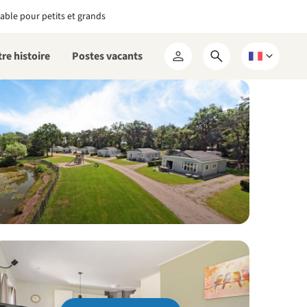
able pour petits et grands
re histoire
Postes vacants
Ouvrir
Choisissez
Mon
le
une
RCN
formulaire
langue
de
recherche