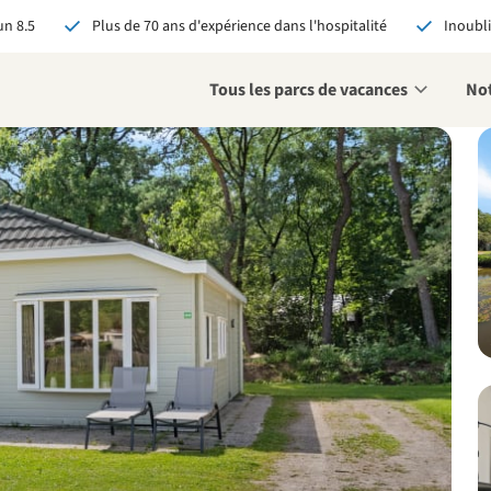
n 8.5
Plus de 70 ans d'expérience dans l'hospitalité
Inoubli
Tous les parcs de vacances
Not
éservant via RCN, vous
:
 garantie du meilleur prix
s avantages exclusifs
 contact personnalisé
oir tous les avantages