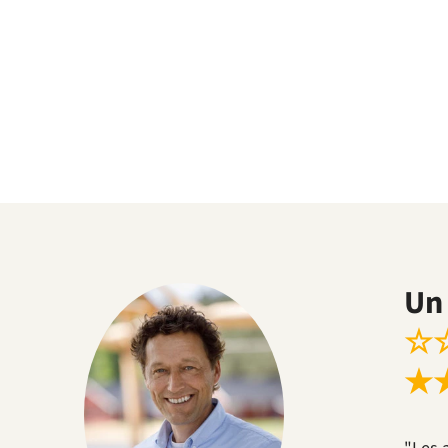
Un 
☆
★