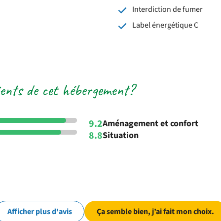
Interdiction de fumer
Label énergétique C
lients de cet hébergement?
9.2
Aménagement et confort
8.8
Situation
Afficher plus d'avis
Ça semble bien, j’ai fait mon choix.