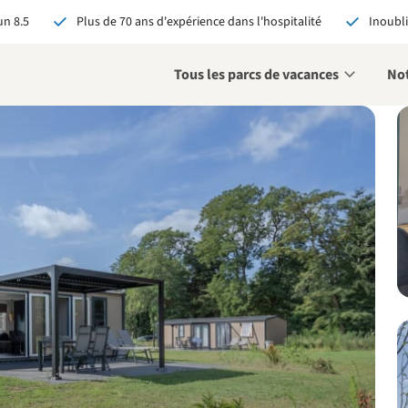
n 8.5
Plus de 70 ans d'expérience dans l'hospitalité
Inoubli
Tous les parcs de vacances
Not
éservant via RCN, vous
:
 garantie du meilleur prix
s avantages exclusifs
 contact personnalisé
oir tous les avantages