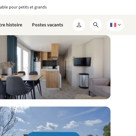
able pour petits et grands
re histoire
Postes vacants
Ouvrir
Choisissez
Mon
le
une
RCN
formulaire
langue
de
recherche