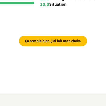
10.0
Situation
Ça semble bien, j’ai fait mon choix.