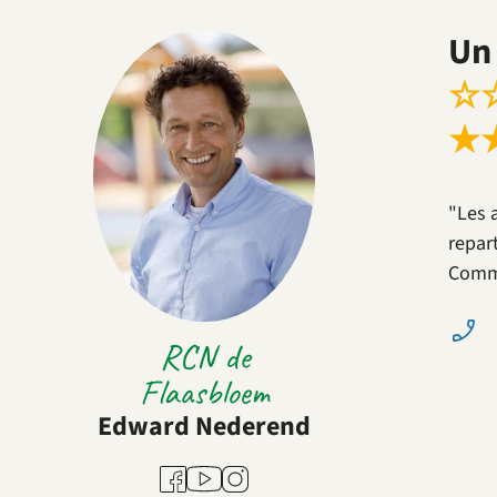
Un 
☆
★
"Les 
repar
Comme
RCN de
Flaasbloem
Edward Nederend
Youtube
Facebook
Instagram