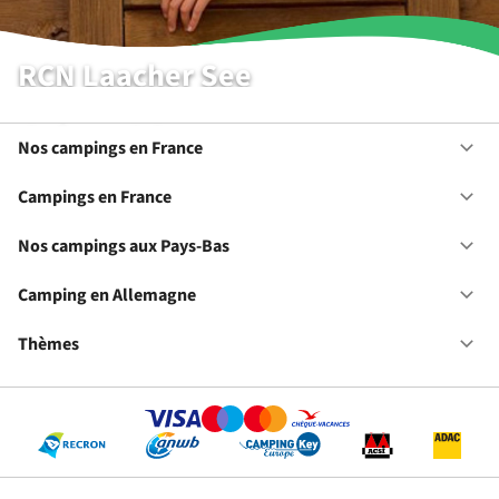
RCN Laacher See
Aperçu des équipements
Nos campings en France
Ou
No
ca
Campings en France
Ou
en
Ca
Fr
en
Nos campings aux Pays-Bas
Ou
Fr
No
ca
Camping en Allemagne
Ou
au
Ca
Pa
en
Thèmes
Ou
Ba
Al
Th