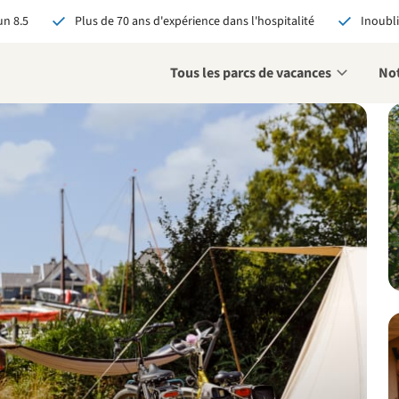
n 8.5
Plus de 70 ans d'expérience dans l'hospitalité
Inoubli
Tous les parcs de vacances
Not
éservant via RCN, vous
:
 garantie du meilleur prix
s avantages exclusifs
 contact personnalisé
oir tous les avantages