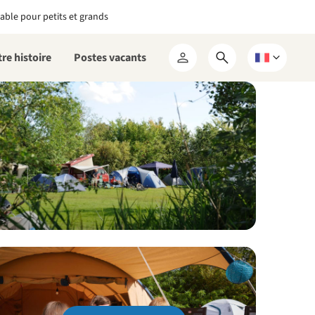
able pour petits et grands
re histoire
Postes vacants
Ouvrir
Choisissez
Mon
le
une
RCN
formulaire
langue
de
recherche