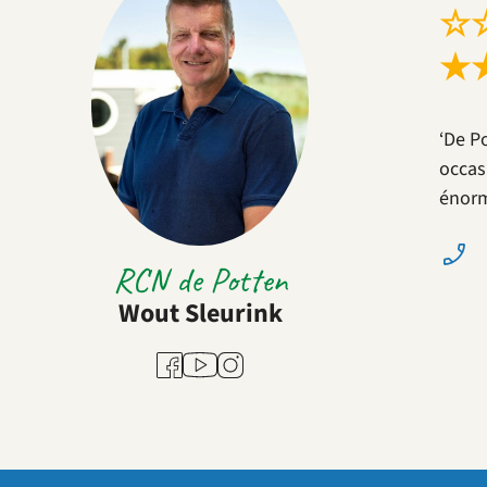
☆
★
‘De P
occas
énorm
RCN de Potten
Wout Sleurink
Youtube
Facebook
Instagram