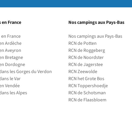
 en France
Nos campings aux Pays-Bas
 en France
Nos campings aux Pays-Bas
en Ardèche
RCN de Potten
en Aveyron
RCN de Roggeberg
en Bretagne
RCN de Noordster
en Dordogne
RCN de Jagerstee
ans les Gorges du Verdon
RCN Zeewolde
ans le Var
RCN het Grote Bos
en Vendée
RCN Toppershoedje
ans les Alpes
RCN de Schotsman
RCN de Flaasbloem