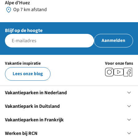
Alpe d'Huez
Op 7 km afstand
Blijf op de hoogte
Aanmelden
Vakantie inspiratie
Voor onze fans
Lees onze blog
Vakantieparken in Nederland
Op
Va
in
Vakantiepark in Duitsland
Op
Ne
Va
in
Vakantieparken in Frankrijk
Op
Du
Va
in
Werken bij RCN
Op