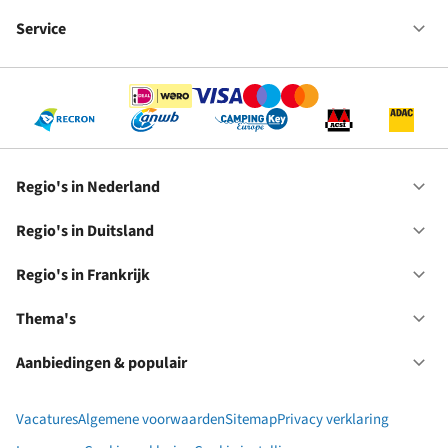
Fr
We
bij
Service
Op
RC
Se
Regio's in Nederland
Op
Re
in
Regio's in Duitsland
Op
Ne
Re
in
Regio's in Frankrijk
Op
Du
Re
in
Thema's
Op
Fr
Th
Aanbiedingen & populair
Op
Aa
&
Vacatures
Algemene voorwaarden
Sitemap
Privacy verklaring
po