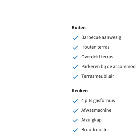
Buiten
Barbecue aanwezig
Houten terras
Overdekt terras
Parkeren bij de accommod
Terrasmeubilair
Keuken
4 pits gasfornuis
Afwasmachine
Afzuigkap
Broodrooster