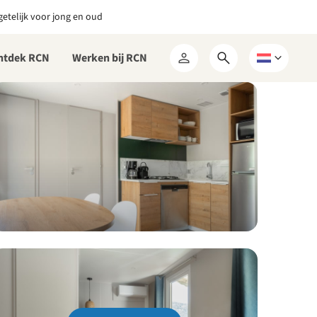
etelijk voor jong en oud
ntdek RCN
Werken bij RCN
Open
Kies
Mijn
zoekformulier
een
RCN
taal