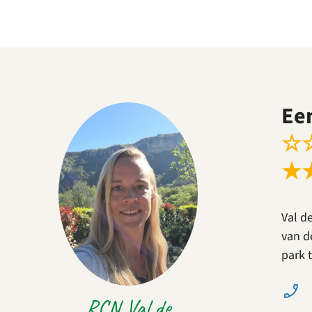
Ee
☆
★
Val d
van d
park 
RCN Val de