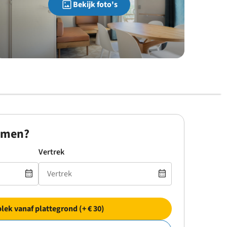
Bekijk foto's
omen?
Vertrek
plek vanaf plattegrond (+ € 30)