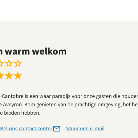
n warm welkom
☆
☆
☆
★
★
★
e Cantobre is een waar paradijs voor onze gasten die houde
e Aveyron. Kom genieten van de prachtige omgeving, het heer
te bieden hebben.
Bel ons contact center
Stuur een e-mail