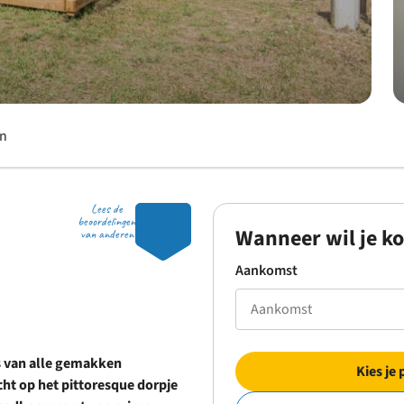
en
Lees de
8.8
beoordelingen
Wanneer wil je k
van anderen
Aankomst
s van alle gemakken
Kies je 
icht op het pittoresque dorpje