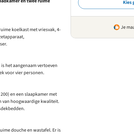
 badkamer en twee ruime
Kies 
Je maa
uime koelkast met vriesvak, 4-
ezetapparaat,
ser.
e is het aangenaam vertoeven
oek voor vier personen.
 200) en een slaapkamer met
n van hoogwaardige kwaliteit.
nsdekbedden.
ime douche en wastafel. Er is