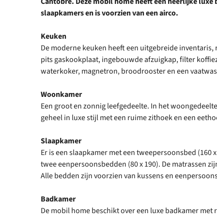
Cantobre. Deze mobil home heeft een heerlijke luxe
slaapkamers en is voorzien van een airco.
Keuken
De moderne keuken heeft een uitgebreide inventaris, r
pits gaskookplaat, ingebouwde afzuigkap, filter koffi
waterkoker, magnetron, broodrooster en een vaatwas
Woonkamer
Een groot en zonnig leefgedeelte. In het woongedeelt
geheel in luxe stijl met een ruime zithoek en een eeth
Slaapkamer
Er is een slaapkamer met een tweepersoonsbed (160 x
twee eenpersoonsbedden (80 x 190). De matrassen zij
Alle bedden zijn voorzien van kussens en eenpersoo
Badkamer
De mobil home beschikt over een luxe badkamer met ru