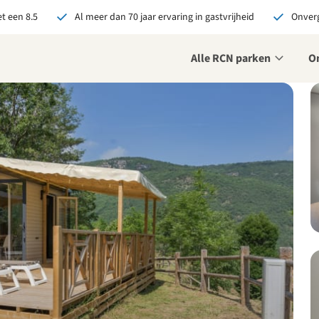
t een 8.5
Al meer dan 70 jaar ervaring in gastvrijheid
Onverg
Alle RCN parken
O
je bij RCN boekt, krijg je:
De beste prijsgarantie
Exclusieve voordelen
Persoonlijk contact
ekijk alle voordelen