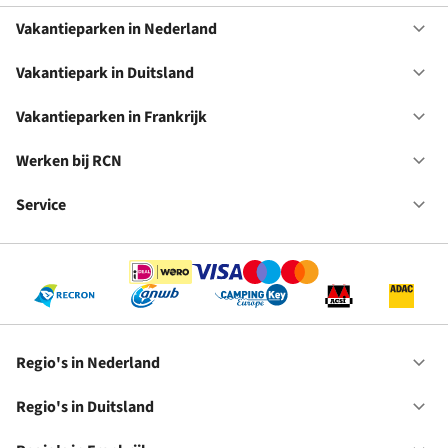
Vakantieparken in Nederland
Op
Va
in
Vakantiepark in Duitsland
Op
Ne
Va
in
Vakantieparken in Frankrijk
Op
Du
Va
in
Werken bij RCN
Op
Fr
We
bij
Service
Op
RC
Se
Regio's in Nederland
Op
Re
in
Regio's in Duitsland
Op
Ne
Re