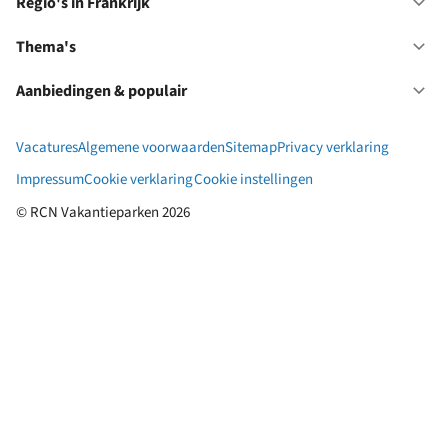
in
Regio's in Frankrijk
Op
Du
Re
in
Thema's
Op
Fr
Th
Aanbiedingen & populair
Op
Aa
&
Vacatures
Algemene voorwaarden
Sitemap
Privacy verklaring
po
Impressum
Cookie verklaring
Cookie instellingen
© RCN Vakantieparken 2026