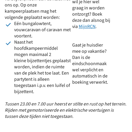
wil je hier wel
ons op. Op onze
graag in worden
kampeerplaatsen mag het
ontzorgt? Boek
volgende geplaatst worden:
deze dan alsnog bij
Eén bungalowtent,
via
MijnRCN
.
vouwcaravan of caravan met
voortent.
Naast het
Gaat je huisdier
hoofdkampeermiddel
mee op vakantie?
mogen maximaal 2
Dan is de
kleine bijzettentjes geplaatst
eindschoonmaak
worden, indien de ruimte
wel verplicht en
van de plek het toe laat. Een
automatisch in de
partytent is alleen
boeking verwerkt.
toegestaan i.p.v. een luifel of
bijzettent.
Tussen 23.00 en 7.00 uur heerst er stilte en rust op het terrein.
Rijden met gemotoriseerde en elektrische voertuigen is
tussen deze tijden niet toegestaan.