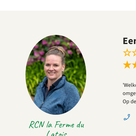
Ee
☆
★
'Welk
omgev
Op de
RCN la Ferme du
Latois