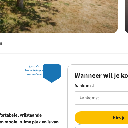
e
en
Lees de
8.4
beoordelingen
Wanneer wil je k
van anderen
Aankomst
ortabele, vrijstaande
Kies je 
n mooie, ruime plek en is van