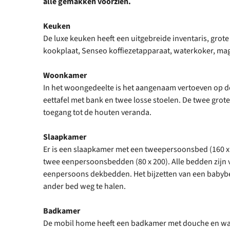
alle gemakken voorzien.
Keuken
De luxe keuken heeft een uitgebreide inventaris, grote 
kookplaat, Senseo koffiezetapparaat, waterkoker, ma
Woonkamer
In het woongedeelte is het aangenaam vertoeven op de
eettafel met bank en twee losse stoelen. De twee gro
toegang tot de houten veranda.
Slaapkamer
Er is een slaapkamer met een tweepersoonsbed (160 x
twee eenpersoonsbedden (80 x 200). Alle bedden zijn 
eenpersoons dekbedden. Het bijzetten van een babybed
ander bed weg te halen.
Badkamer
De mobil home heeft een badkamer met douche en was