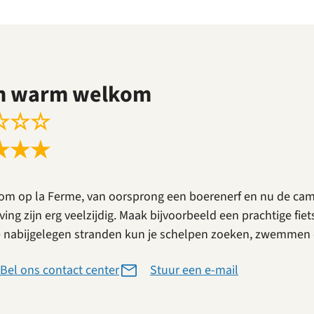
n warm welkom
☆
☆
☆
★
★
★
om op la Ferme, van oorsprong een boerenerf en nu de camp
ing zijn erg veelzijdig. Maak bijvoorbeeld een prachtige fie
 nabijgelegen stranden kun je schelpen zoeken, zwemmen o
Bel ons contact center
Stuur een e-mail