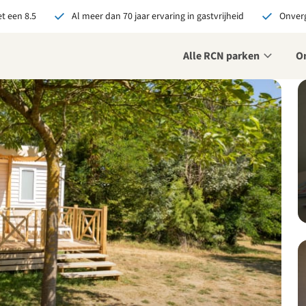
t een 8.5
Al meer dan 70 jaar ervaring in gastvrijheid
Onverg
Alle RCN parken
O
je bij RCN boekt, krijg je:
De beste prijsgarantie
Exclusieve voordelen
Persoonlijk contact
ekijk alle voordelen