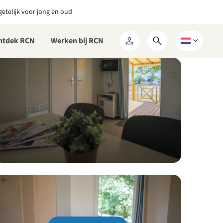
etelijk voor jong en oud
ntdek RCN
Werken bij RCN
Open
Kies
Mijn
zoekformulier
een
RCN
taal