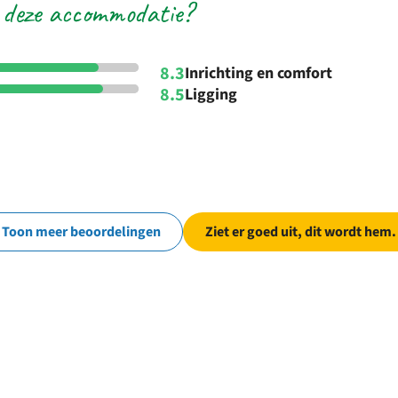
 deze accommodatie?
8.3
Inrichting en comfort
8.5
Ligging
Toon meer beoordelingen
Ziet er goed uit, dit wordt hem.