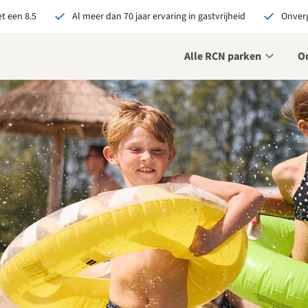
t een 8.5
Al meer dan 70 jaar ervaring in gastvrijheid
Onverg
Alle RCN parken
O
je bij RCN boekt, krijg je:
De beste prijsgarantie
Exclusieve voordelen
Persoonlijk contact
ekijk alle voordelen