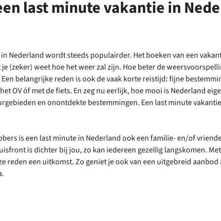
en last minute vakantie in Nede
e in Nederland wordt steeds populairder. Het boeken van een vaka
t je (zeker) weet hoe het weer zal zijn. Hoe beter de weersvoorspel
s. Een belangrijke reden is ook de vaak korte reistijd: fijne bestem
het OV óf met de fiets. En zeg nu eerlijk, hoe mooi is Nederland eige
urgebieden en onontdekte bestemmingen. Een last minute vakantie 
bbers is een last minute in Nederland ook een familie- en/of vriend
huisfront is dichter bij jou, zo kan iedereen gezellig langskomen. M
e reden een uitkomst. Zo geniet je ook van een uitgebreid aanbod a
a.