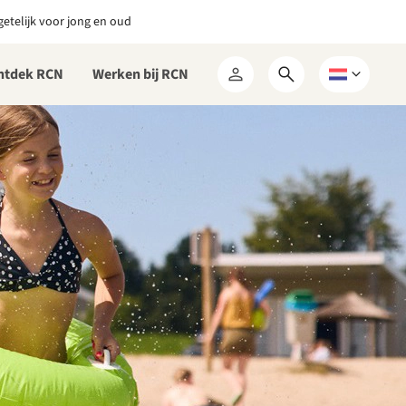
etelijk voor jong en oud
ntdek RCN
Werken bij RCN
Open
Kies
Mijn
zoekformulier
een
RCN
taal