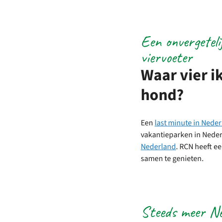
Een onvergeteli
viervoeter
Waar vier i
hond?
Een
last minute in Nede
vakantieparken in Nede
Nederland
. RCN heeft e
samen te genieten.
Steeds meer Ne