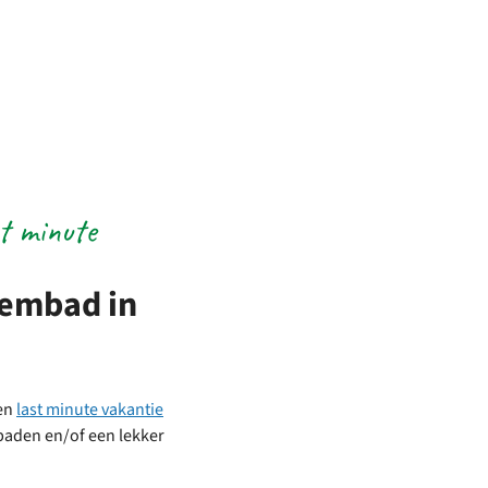
t minute
wembad in
een
last minute vakantie
baden en/of een lekker