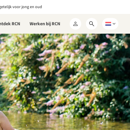
etelijk voor jong en oud
ntdek RCN
Werken bij RCN
Open
Kies
Mijn
zoekformulier
een
RCN
taal