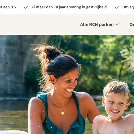
t een 8.5
Al meer dan 70 jaar ervaring in gastvrijheid
Onverg
Alle RCN parken
O
je bij RCN boekt, krijg je:
De beste prijsgarantie
Exclusieve voordelen
Persoonlijk contact
ekijk alle voordelen