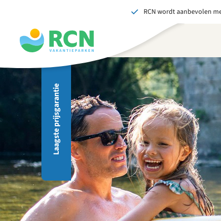
RCN wordt aanbevolen me
Overslaan
Overslaan
Overslaan
naar
naar
naar
hoofdnavigatie
hoofdinhoud
voettekstinhoud
Als 
Laagste prijsgarantie
B