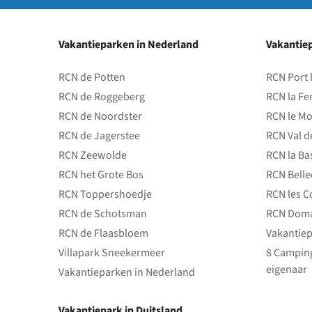
Vakantieparken in Nederland
Vakantiep
RCN de Potten
RCN Port 
RCN de Roggeberg
RCN la Fe
RCN de Noordster
RCN le Mo
RCN de Jagerstee
RCN Val d
RCN Zeewolde
RCN la Ba
RCN het Grote Bos
RCN Bell
RCN Toppershoedje
RCN les C
RCN de Schotsman
RCN Doma
RCN de Flaasbloem
Vakantiep
Villapark Sneekermeer
8 Camping
eigenaar
Vakantieparken in Nederland
Vakantiepark in Duitsland