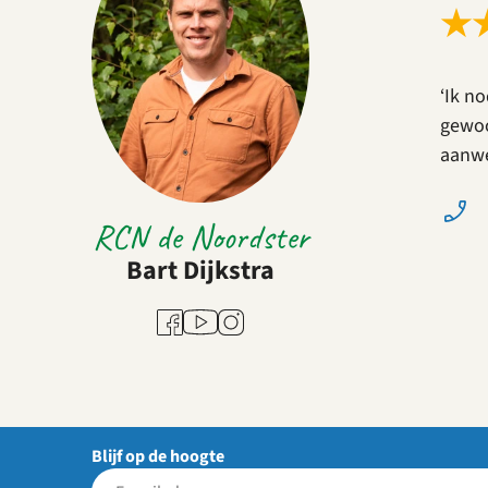
★
‘Ik no
gewoo
aanwe
RCN de Noordster
Bart Dijkstra
Youtube
Facebook
Instagram
Blijf op de hoogte