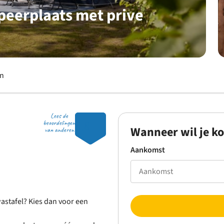
peerplaats met prive
en
Lees de
8.8
beoordelingen
Wanneer wil je k
van anderen
Aankomst
wastafel? Kies dan voor een