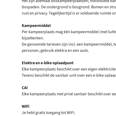
Het zijn allemaal boskampeerplaatsen; individuele k
bospaden. De ondergrond is bosgrond. Bomen en stru
rust en privacy. Tegelijkertijd is er voldoende ruimte 
Kampeermiddel
Per kampeerplaats mag één kampeermiddel (met luifel
bijzettenten.
De genoemde tarieven zijn incl. een kampeermiddel, t
personen, gebruik elektra en een auto.
Elektra en e-bike oplaadpunt
Elke kampeerplaats beschikt over een eigen elektricit
Tevens beschikt de sanitair unit over een e-bike oplaa
CAI
Elke kampeerplaats met privé sanitair beschikt over ee
WiFi
Je hebt gratis toegang tot WiFi.