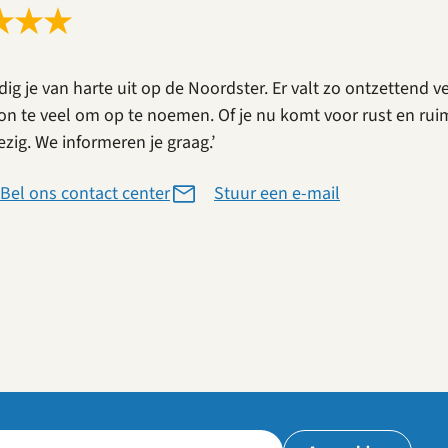
★
★
★
dig je van harte uit op de Noordster. Er valt zo ontzettend v
n te veel om op te noemen. Of je nu komt voor rust en ruimte
zig. We informeren je graag.’
Bel ons contact center
Stuur een e-mail