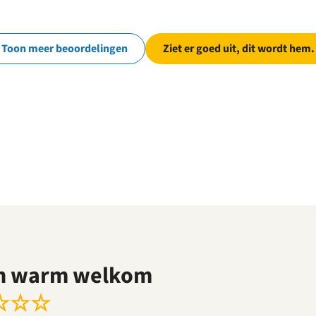
Toon meer beoordelingen
Ziet er goed uit, dit wordt hem.
n warm welkom
☆
☆
☆