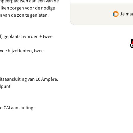
ampeerplaatsen aan één van de
iken zorgen voor de nodige
Je maa
om van de zon te genieten.
) geplaatst worden + twee
wee bijzettenten, twee
eitsaansluiting van 10 Ampère.
dpunt.
n CAI aansluiting.