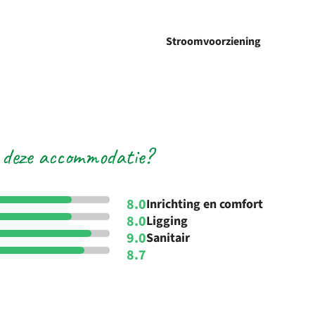
Stroomvoorziening
 deze accommodatie?
8.0
Inrichting en comfort
8.0
Ligging
9.0
Sanitair
8.7