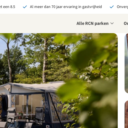
t een 8.5
Al meer dan 70 jaar ervaring in gastvrijheid
Onverg
Alle RCN parken
O
je bij RCN boekt, krijg je:
De beste prijsgarantie
Exclusieve voordelen
Persoonlijk contact
ekijk alle voordelen