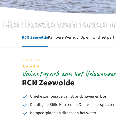
Het beste van twee 
RCN Zeewolde | Flevoland | Zeewolde
RCN Zeewolde
Kamperen
Verhuur
Op en rond het park
☆
☆
☆
☆
☆
★
★
★
★
★
Vakantiepark aan het Veluwemeer,
RCN Zeewolde
Unieke combinatie van strand, haven en bos
Dichtbij de Stille Kern en de Oostvaardersplassen
Kampeerplaatsen direct aan het water