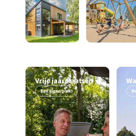
Vrije jaarplaatsen
Wa
Een eigen plek!
B