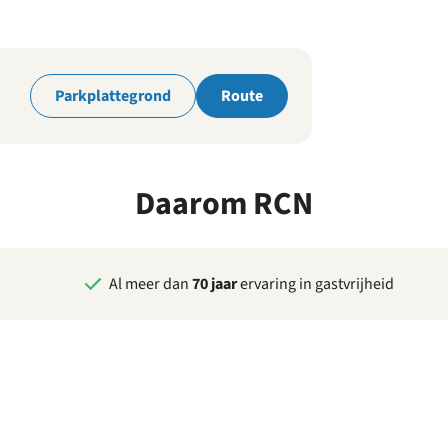
park
Parkplattegrond
Route
Daarom RCN
Al meer dan
70 jaar
ervaring in gastvrijheid