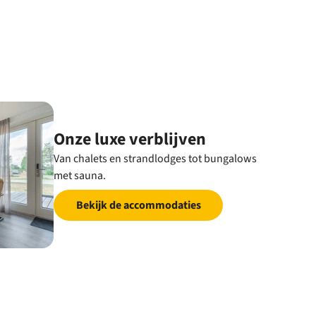
Onze luxe verblijven
Van chalets en strandlodges tot bungalows
met sauna.
Bekijk de accommodaties