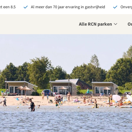
t een 8.5
Al meer dan 70 jaar ervaring in gastvrijheid
Onverg
Alle RCN parken
O
je bij RCN boekt, krijg je:
De beste prijsgarantie
Exclusieve voordelen
Persoonlijk contact
ekijk alle voordelen