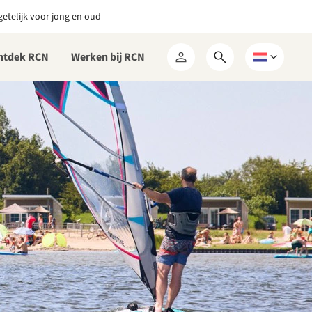
etelijk voor jong en oud
ntdek RCN
Werken bij RCN
Open
Kies
Mijn
zoekformulier
een
RCN
taal