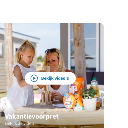
Bekijk video's
Vakantievoorpret
Bekijk de video