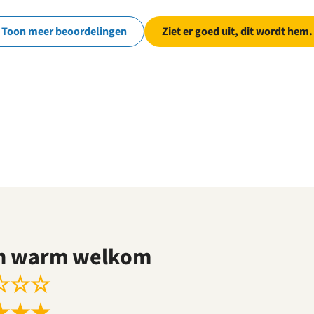
Toon meer beoordelingen
Ziet er goed uit, dit wordt hem.
n warm welkom
☆
☆
☆
★
★
★