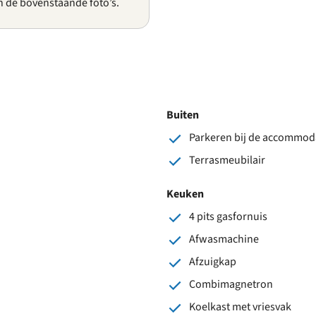
n de bovenstaande foto’s.
Buiten
Parkeren bij de accommod
Terrasmeubilair
Keuken
4 pits gasfornuis
Afwasmachine
Afzuigkap
Combimagnetron
Koelkast met vriesvak