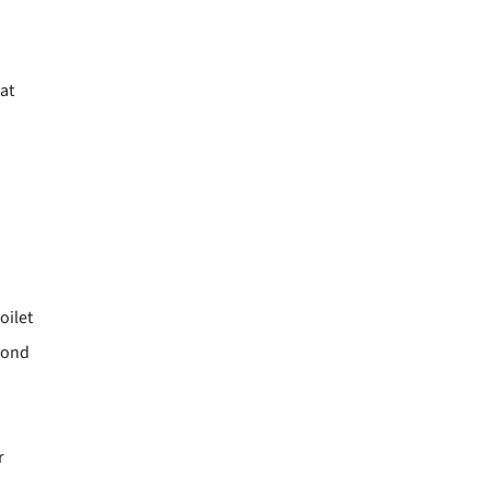
at
oilet
rond
r