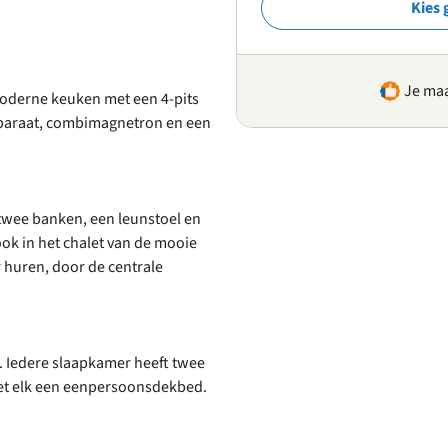
Kies 
Je maa
moderne keuken met een 4-pits
apparaat, combimagnetron en een
twee banken, een leunstoel en
ook in het chalet van de mooie
r huren, door de centrale
). Iedere slaapkamer heeft twee
et elk een eenpersoonsdekbed.