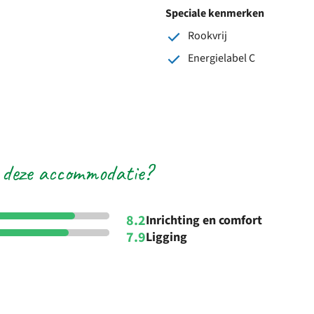
Speciale kenmerken
Rookvrij
Energielabel C
 deze accommodatie?
8.2
Inrichting en comfort
7.9
Ligging