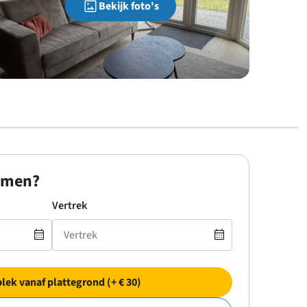
Bekijk foto's
omen?
Vertrek
plek vanaf plattegrond (+ € 30)