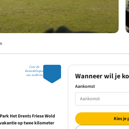
en
Lees de
8.2
beoordelingen
Wanneer wil je k
van anderen
Aankomst
 Park Het Drents Friese Wold
Kies je 
 vakantie op twee kilometer