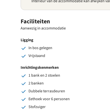
Interieur van de accommodatie kan afwijken va
Faciliteiten
Aanwezig in accommodatie
Ligging
In bos gelegen
Vrijstaand
Inrichtingskenmerken
1 bank en 2 stoelen
2 banken
Dubbele terrasdeuren
Eethoek voor 6 personen
Stofzuiger