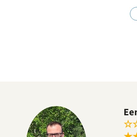
Ee
☆
★