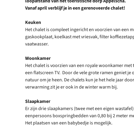
loopafstand van het toeristische dorp Appelscha.
Vanaf april verblijf je in een gerenoveerde chalet!
Keuken
Het chalet is compleet ingericht en voorzien van een 
gaskookplaat, koelkast met vriesvak, filter koffiezet
vaatwasser.
Woonkamer
Het chalet is voorzien van een royale woonkamer met 
een flatscreen TV. Door de vele grote ramen geniet je 
natuur om je heen. De chalets kun je het hele jaar doo
verwarming zit je er ook in de winter warm bij.
Slaapkamer
Er zijn drie slaapkamers (twee met een eigen wastafel
eenpersoons boxspringbedden van 0,80 bij 2 meter m
Het plaatsen van een babybedje is mogelijk.