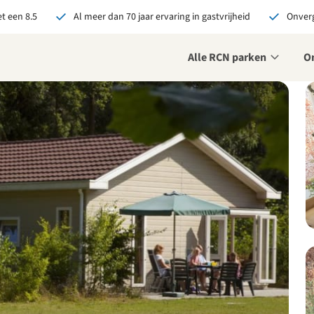
t een 8.5
Al meer dan 70 jaar ervaring in gastvrijheid
Onverg
Alle RCN parken
O
je bij RCN boekt, krijg je:
De beste prijsgarantie
Exclusieve voordelen
Persoonlijk contact
ekijk alle voordelen