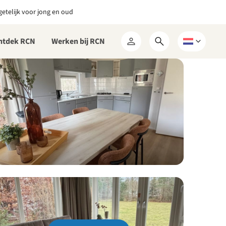
etelijk voor jong en oud
ntdek RCN
Werken bij RCN
Open
Kies
Mijn
zoekformulier
een
RCN
taal