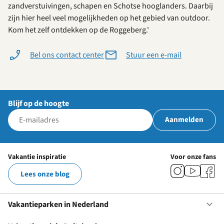
zandverstuivingen, schapen en Schotse hooglanders. Daarbij
zijn hier heel veel mogelijkheden op het gebied van outdoor.
Kom het zelf ontdekken op de Roggeberg.'
Bel ons contact center
Stuur een e-mail
Blijf op de hoogte
Aanmelden
Vakantie inspiratie
Voor onze fans
Lees onze blog
Vakantieparken in Nederland
Op
Va