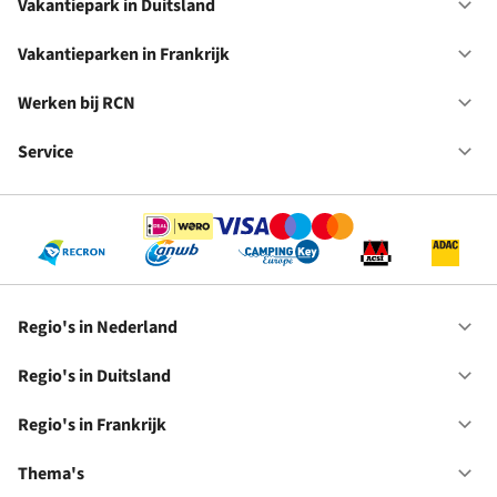
in
Vakantiepark in Duitsland
Op
Ne
Va
in
Vakantieparken in Frankrijk
Op
Du
Va
in
Werken bij RCN
Op
Fr
We
bij
Service
Op
RC
Se
Regio's in Nederland
Op
Re
in
Regio's in Duitsland
Op
Ne
Re
in
Regio's in Frankrijk
Op
Du
Re
in
Thema's
Op
Fr