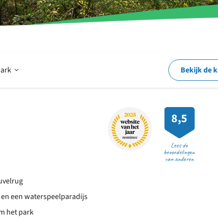
Open
park
Bekijk de 
Op
8,5
en
Lees de
beoordelingen
van anderen
rond
uvelrug
 en een waterspeelparadijs
het
m het park