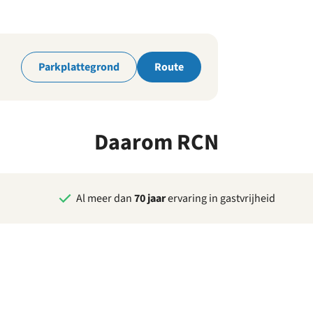
park
Parkplattegrond
Route
Daarom RCN
Al meer dan
70 jaar
ervaring in gastvrijheid