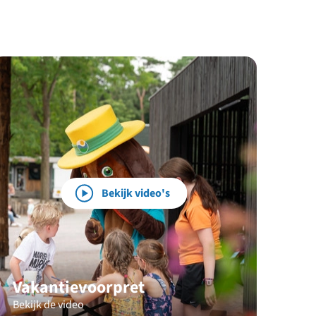
Bekijk video's
Vakantievoorpret
Bekijk de video