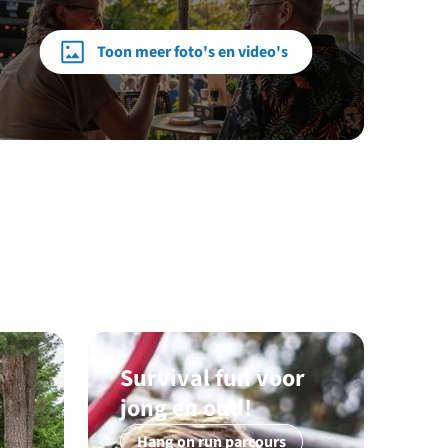
Toon meer foto's en video's
Survival fun voor
jong en oud!
Hang on run parcours