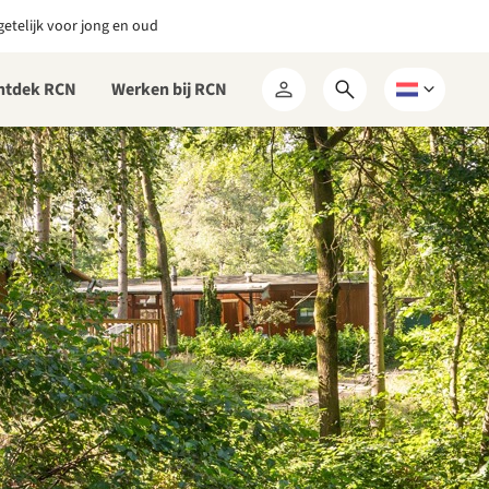
etelijk voor jong en oud
ntdek RCN
Werken bij RCN
Open
Kies
Mijn
zoekformulier
een
RCN
taal