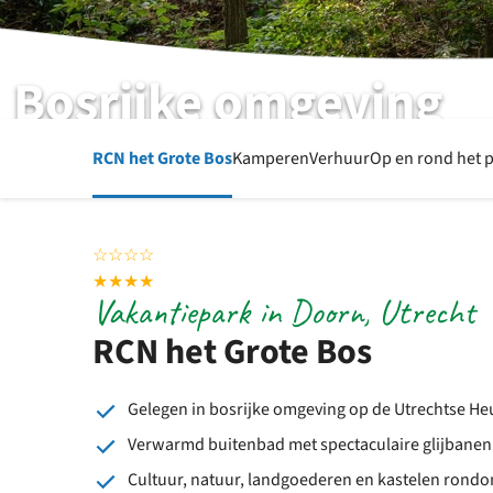
Bosrijke omgeving
RCN het Grote Bos | Doorn | Utrecht
RCN het Grote Bos
Kamperen
Verhuur
Op en rond het 
☆
☆
☆
☆
★
★
★
★
Vakantiepark in Doorn, Utrecht
RCN het Grote Bos
Gelegen in bosrijke omgeving op de Utrechtse He
Verwarmd buitenbad met spectaculaire glijbanen
Cultuur, natuur, landgoederen en kastelen rondo