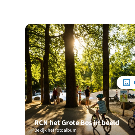
RCN het Grote Bos in beeld
Bekijk het fotoalbum