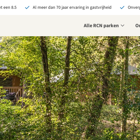
t een 8.5
Al meer dan 70 jaar ervaring in gastvrijheid
Onverg
Alle RCN parken
O
je bij RCN boekt, krijg je:
De beste prijsgarantie
Exclusieve voordelen
Persoonlijk contact
ekijk alle voordelen