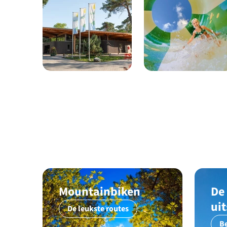
Mountainbiken
De
ui
De leukste routes
Be