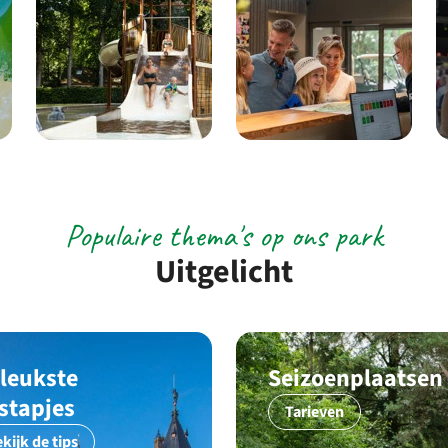
Populaire thema's op ons park
Uitgelicht
 leukste
Seizoenplaatsen
tstapjes
Tarieven
kijk de tips