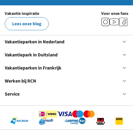
Vakantie inspiratie
Voor onze fans
Lees onze blog
Vakantieparken in Nederland
Op
Va
in
Vakantiepark in Duitsland
Op
Ne
Va
in
Vakantieparken in Frankrijk
Op
Du
Va
in
Werken bij RCN
Op
Fr
We
bij
Service
Op
RC
Se