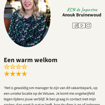
RCN de Jagerstee
Anouk Bruinewoud
Youtube
Facebook
Instagram
Een warm welkom
☆
☆
☆
☆
★
★
★
★
‘Het is geweldig om manager te zijn van dit vakantiepark, op
een unieke locatie op de Veluwe. Je komt me ongetwijfeld
tegen tijdens jouw verblijf. Ik ben graag in contact met mijn
gasten; dan weet ik wat er leeft, hoe de sfeer is en of iedereen