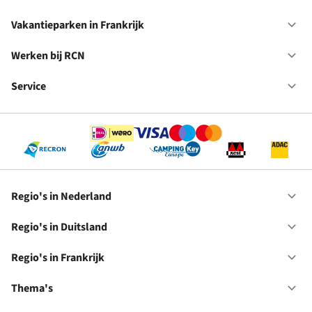
Ne
Va
in
Vakantieparken in Frankrijk
Op
Du
Va
in
Werken bij RCN
Op
Fr
We
bij
Service
Op
RC
Se
Regio's in Nederland
Op
Re
in
Regio's in Duitsland
Op
Ne
Re
in
Regio's in Frankrijk
Op
Du
Re
in
Thema's
Op
Fr
Th