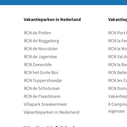
Vakantieparken in Nederland
Vakantiep
RCN de Potten
RCN Port 
RCN de Roggeberg
RCN la Fe
RCN de Noordster
RCN le Mo
RCN de Jagerstee
RCN Val d
RCN Zeewolde
RCN la Ba
RCN het Grote Bos
RCN Bell
RCN Toppershoedje
RCN les C
RCN de Schotsman
RCN Doma
RCN de Flaasbloem
Vakantiep
Villapark Sneekermeer
8 Camping
eigenaar
Vakantieparken in Nederland