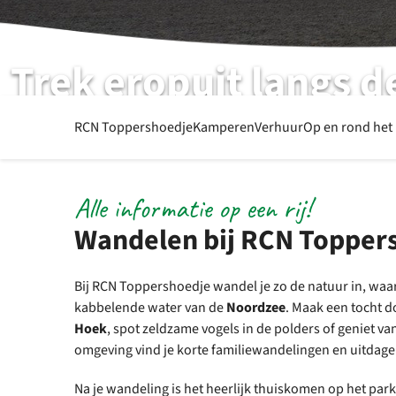
Trek eropuit langs d
Van duinen en strand tot weidse polders
RCN Toppershoedje
Kamperen
Verhuur
Op en rond het
Alle informatie op een rij!
Wandelen bij RCN Topper
Bij RCN Toppershoedje wandel je zo de natuur in, waar
kabbelende water van de
Noordzee
. Maak een tocht d
Hoek
, spot zeldzame vogels in de polders of geniet van
omgeving vind je korte familiewandelingen en uitdag
Na je wandeling is het heerlijk thuiskomen op het park