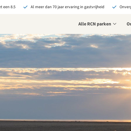
t een 8.5
Al meer dan 70 jaar ervaring in gastvrijheid
Onverg
Alle RCN parken
O
je bij RCN boekt, krijg je:
De beste prijsgarantie
Exclusieve voordelen
Persoonlijk contact
ekijk alle voordelen