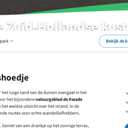
e Zuid-Hollandse kust
Open
 park
Bekijk de 
Op
shoedje
en
 het ruige zand van de duinen overgaat in het
oor het bijzondere
natuurgebied de Kwade
rond
 het weidse uitzicht over het strand. In de
ende routes voor echte wandelliefhebbers.
het
. Geniet van een drankje op het zonnige terras,