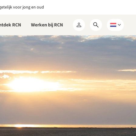
etelijk voor jong en oud
ntdek RCN
Werken bij RCN
Open
Kies
Mijn
zoekformulier
een
RCN
taal