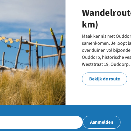
Wandelrout
km)
Maak kennis met Ouddorp
samenkomen. Je loopt l
over duinen vol bijzond
Ouddorp, historische ves
Weststraat 19, Ouddorp.
Bekijk de route
Aanmelden