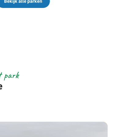
Bekijk alle parken
t park
e