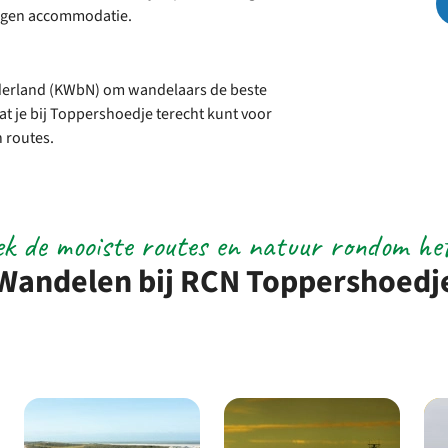
 eigen accommodatie.
park
erland (KWbN) om wandelaars de beste
t je bij Toppershoedje terecht kunt voor
 routes.
k de mooiste routes en natuur rondom he
Wandelen bij RCN Toppershoedj