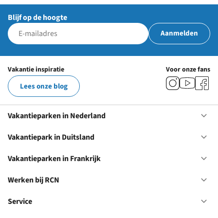
Blijf op de hoogte
Aanmelden
Vakantie inspiratie
Voor onze fans
Lees onze blog
Vakantieparken in Nederland
Op
Va
in
Vakantiepark in Duitsland
Op
Ne
Va
in
Vakantieparken in Frankrijk
Op
Du
Va
in
Werken bij RCN
Op
Fr
We
bij
Service
Op
RC
Se