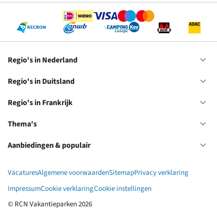
Regio's in Nederland
Op
Re
in
Regio's in Duitsland
Op
Ne
Re
in
Regio's in Frankrijk
Op
Du
Re
in
Thema's
Op
Fr
Th
Aanbiedingen & populair
Op
Aa
&
Vacatures
Algemene voorwaarden
Sitemap
Privacy verklaring
po
Impressum
Cookie verklaring
Cookie instellingen
© RCN Vakantieparken 2026