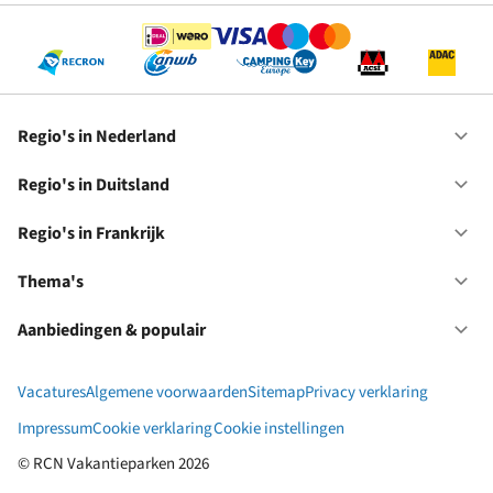
Regio's in Nederland
Op
Re
in
Regio's in Duitsland
Op
Ne
Re
in
Regio's in Frankrijk
Op
Du
Re
in
Thema's
Op
Fr
Th
Aanbiedingen & populair
Op
Aa
&
Vacatures
Algemene voorwaarden
Sitemap
Privacy verklaring
po
Impressum
Cookie verklaring
Cookie instellingen
© RCN Vakantieparken 2026