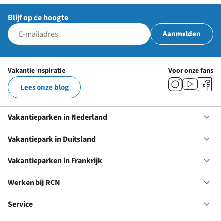
Blijf op de hoogte
Aanmelden
Vakantie inspiratie
Voor onze fans
Lees onze blog
Vakantieparken in Nederland
Op
Va
in
Vakantiepark in Duitsland
Op
Ne
Va
in
Vakantieparken in Frankrijk
Op
Du
Va
in
Werken bij RCN
Op
Fr
We
bij
Service
Op
RC
Se