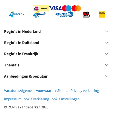
Regio's in Nederland
Op
Re
in
Regio's in Duitsland
Op
Ne
Re
in
Regio's in Frankrijk
Op
Du
Re
in
Thema's
Op
Fr
Th
Aanbiedingen & populair
Op
Aa
&
Vacatures
Algemene voorwaarden
Sitemap
Privacy verklaring
po
Impressum
Cookie verklaring
Cookie instellingen
© RCN Vakantieparken 2026