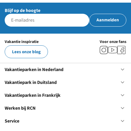
Blijf op de hoogte
Aanmelden
Vakantie inspiratie
Voor onze fans
Lees onze blog
Vakantieparken in Nederland
Op
Va
in
Vakantiepark in Duitsland
Op
Ne
Va
in
Vakantieparken in Frankrijk
Op
Du
Va
in
Werken bij RCN
Op
Fr
We
bij
Service
Op
RC
Se