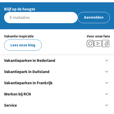
Blijf op de hoogte
Aanmelden
Vakantie inspiratie
Voor onze fans
Lees onze blog
Vakantieparken in Nederland
Op
Va
in
Vakantiepark in Duitsland
Op
Ne
Va
in
Vakantieparken in Frankrijk
Op
Du
Va
in
Werken bij RCN
Op
Fr
We
bij
Service
Op
RC
Se