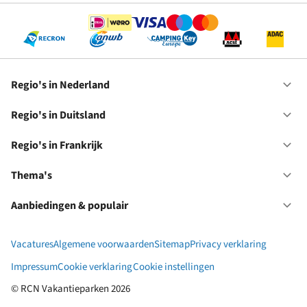
Regio's in Nederland
Op
Re
in
Regio's in Duitsland
Op
Ne
Re
in
Regio's in Frankrijk
Op
Du
Re
in
Thema's
Op
Fr
Th
Aanbiedingen & populair
Op
Aa
&
Vacatures
Algemene voorwaarden
Sitemap
Privacy verklaring
po
Impressum
Cookie verklaring
Cookie instellingen
© RCN Vakantieparken 2026