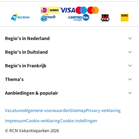
Regio's in Nederland
Op
Re
in
Regio's in Duitsland
Op
Ne
Re
in
Regio's in Frankrijk
Op
Du
Re
in
Thema's
Op
Fr
Th
Aanbiedingen & populair
Op
Aa
&
Vacatures
Algemene voorwaarden
Sitemap
Privacy verklaring
po
Impressum
Cookie verklaring
Cookie instellingen
© RCN Vakantieparken 2026