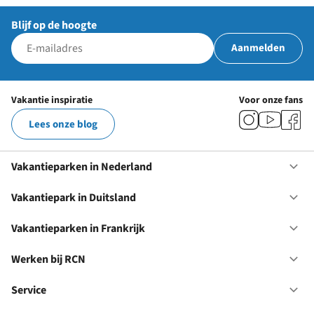
Blijf op de hoogte
Aanmelden
Vakantie inspiratie
Voor onze fans
Lees onze blog
Vakantieparken in Nederland
Op
Va
in
Vakantiepark in Duitsland
Op
Ne
Va
in
Vakantieparken in Frankrijk
Op
Du
Va
in
Werken bij RCN
Op
Fr
We
bij
Service
Op
RC
Se