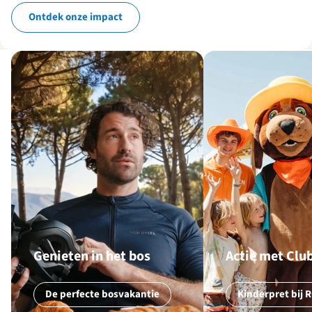
Ontdek onze impact
Genieten in het bos
Actie met Cl
De perfecte bosvakantie
Kinderpret bij 