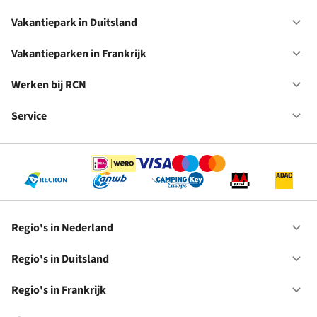
Va
in
Vakantiepark in Duitsland
Op
Ne
Va
in
Vakantieparken in Frankrijk
Op
Du
Va
in
Werken bij RCN
Op
Fr
We
bij
Service
Op
RC
Se
Regio's in Nederland
Op
Re
in
Regio's in Duitsland
Op
Ne
Re
in
Regio's in Frankrijk
Op
Du
Re