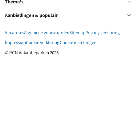
in
Thema's
Op
Fr
Th
Aanbiedingen & populair
Op
Aa
&
Vacatures
Algemene voorwaarden
Sitemap
Privacy verklaring
po
Impressum
Cookie verklaring
Cookie instellingen
© RCN Vakantieparken 2026