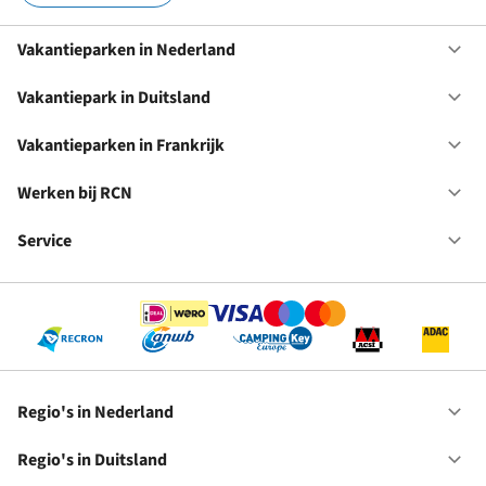
Vakantieparken in Nederland
Op
Va
in
Vakantiepark in Duitsland
Op
Ne
Va
in
Vakantieparken in Frankrijk
Op
Du
Va
in
Werken bij RCN
Op
Fr
We
bij
Service
Op
RC
Se
Regio's in Nederland
Op
Re
in
Regio's in Duitsland
Op
Ne