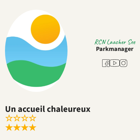
RCN Laacher See
Parkmanager
Youtube
Facebook
Instagra
Un accueil chaleureux
☆
☆
☆
☆
★
★
★
★