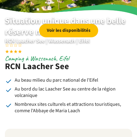
Situation unique dans une belle
réserve naturelle
Voir les disponibilités
RCN Laacher See | Wassenach | Eifel
☆
☆
☆
☆
★
★
★
★
Camping à Wassenach, Eifel
RCN Laacher See
Au beau milieu du parc national de l’Eifel
Au bord du lac Laacher See au centre de la région
volcanique
Nombreux sites culturels et attractions touristiques,
comme l'Abbaye de Maria Laach