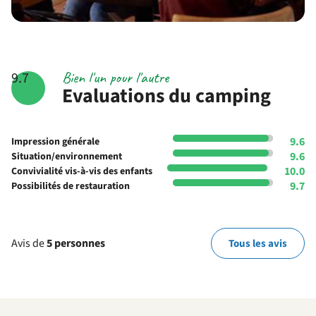
Bien l'un pour l'autre
9.7
Evaluations du camping
9.6
Impression générale
9.6
Situation/environnement
10.0
Convivialité vis-à-vis des enfants
9.7
Possibilités de restauration
Avis de
5 personnes
Tous les avis