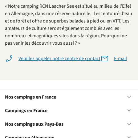
« Notre camping RCN Laacher See est situé au milieu de l'Eifel
en Allemagne, dans une réserve naturelle. Il est entouré d'eau
et de forêt et offre de superbes balades à pied ou en VTT. Les
amateurs de culture seront également comblés avec les
nombreux et magnifiques sites dans la région. Pourquoi ne
pas venir les découvrir vous aussi ? »
Veuillez appeler notre centre de contact
E-mail
Nos campings en France
Ou
No
ca
Campings en France
Ou
en
Ca
Fr
en
Nos campings aux Pays-Bas
Ou
Fr
No
ca
Camping en Allemagne