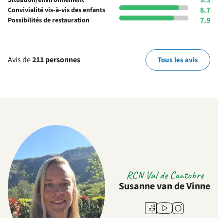
9.3
Situation/environnement
8.7
Convivialité vis-à-vis des enfants
7.9
Possibilités de restauration
Avis de
211 personnes
Tous les avis
RCN Val de Cantobre
Susanne van de Vinne
Youtube
Facebook
Instagram