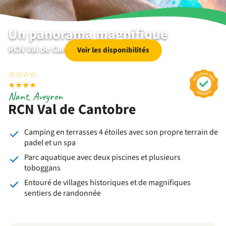
Un panorama magnifique
RCN Val de Cantobre | Nant | Aveyron
Voir les disponibilités
☆
☆
☆
☆
★
★
★
★
Nant, Aveyron
RCN Val de Cantobre
Camping en terrasses 4 étoiles avec son propre terrain de
padel et un spa
Parc aquatique avec deux piscines et plusieurs
toboggans
Entouré de villages historiques et de magnifiques
sentiers de randonnée