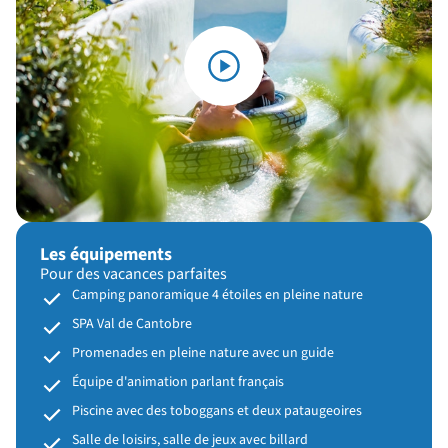
Les équipements
Pour des vacances parfaites
Camping panoramique 4 étoiles en pleine nature
SPA Val de Cantobre
Promenades en pleine nature avec un guide
Équipe d'animation parlant français
Piscine avec des toboggans et deux pataugeoires
Salle de loisirs, salle de jeux avec billard