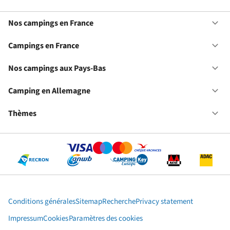
Nos campings en France
Ou
No
ca
Campings en France
Ou
en
Ca
Fr
en
Nos campings aux Pays-Bas
Ou
Fr
No
ca
Camping en Allemagne
Ou
au
Ca
Pa
en
Thèmes
Ou
Ba
Al
Th
Conditions générales
Sitemap
Recherche
Privacy statement
Impressum
Cookies
Paramètres des cookies