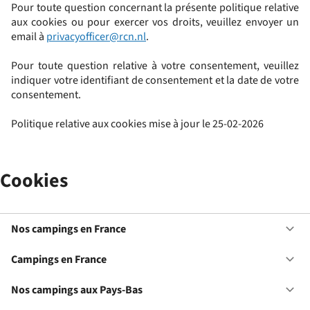
Pour toute question concernant la présente politique relative
aux cookies ou pour exercer vos droits, veuillez envoyer un
email à
privacyofficer@rcn.nl
.
Pour toute question relative à votre consentement, veuillez
indiquer votre identifiant de consentement et la date de votre
consentement.
Politique relative aux cookies mise à jour le 25-02-2026
Cookies
Nos campings en France
Ou
No
ca
Campings en France
Ou
en
Ca
Fr
en
Nos campings aux Pays-Bas
Ou
Fr
No