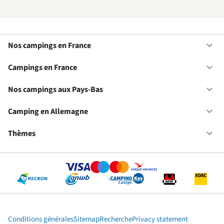
Nos campings en France
Ou
No
ca
Campings en France
Ou
en
Ca
Fr
en
Nos campings aux Pays-Bas
Ou
Fr
No
ca
Camping en Allemagne
Ou
au
Ca
Pa
en
Thèmes
Ou
Ba
Al
Th
Conditions générales
Sitemap
Recherche
Privacy statement