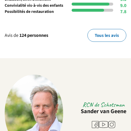
9.0
Convivialité vis-à-vis des enfants
7.8
Possibilités de restauration
Avis de
124 personnes
Tous les avis
RCN de Schotsman
Sander van Geene
Youtube
Facebook
Instagram