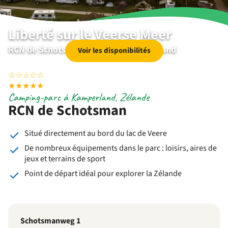
Liberté sur le Veerse Meer
RCN de Schotsman | Kamperland | Zeeland
Voir les disponibilités
☆
☆
☆
☆
☆
★
★
★
★
★
Camping-parc à Kamperland, Zélande
RCN de Schotsman
Situé directement au bord du lac de Veere
‎De nombreux équipements dans le parc : loisirs, aires de
jeux et terrains de sport
‎Point de départ idéal pour explorer la Zélande
Schotsmanweg 1