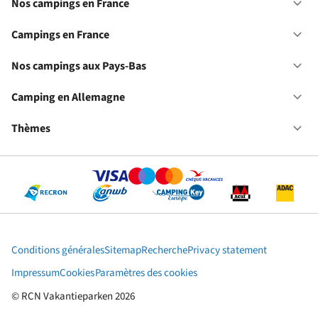
Nos campings en France
Ou
No
ca
Campings en France
Ou
en
Ca
Fr
en
Nos campings aux Pays-Bas
Ou
Fr
No
ca
Camping en Allemagne
Ou
au
Ca
Pa
en
Thèmes
Ou
Ba
Al
Th
Conditions générales
Sitemap
Recherche
Privacy statement
Impressum
Cookies
Paramètres des cookies
© RCN Vakantieparken 2026