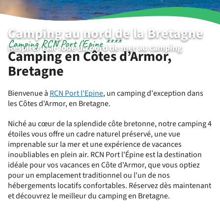
Camping au nord de la Bretagne
Camping RCN Port l’Epine ****
Respirer l’air iodé du bord de mer au camping
Camping en Côtes d’Armor,
Bretagne
Bienvenue à
RCN Port l'Epine
, un camping d'exception dans
les Côtes d'Armor, en Bretagne.
Niché
au cœur de la splendide
côte bretonne, notre camping 4
étoiles vous offre un cadre naturel préservé, une vue
imprenable sur la mer et une expérience de vacances
inoubliables en plein air.
RCN Port l'Épine est la destination
idéale pour vos vacances en
Côte d'Armor
, que vous optiez
pour un emplacement traditionnel ou l'un de nos
hébergements locatifs confortables. Réservez dès maintenant
et découvrez le meilleur du
camping en Bretagne
.