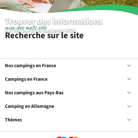
Trouver des informations
avec des mots clés
sur les parcs de vacances RCN
Recherche sur le site
Nos campings en France
Ou
No
ca
Campings en France
Ou
en
Ca
Fr
en
Nos campings aux Pays-Bas
Ou
Fr
No
ca
Camping en Allemagne
Ou
au
Ca
Pa
en
Thèmes
Ou
Ba
Al
Th