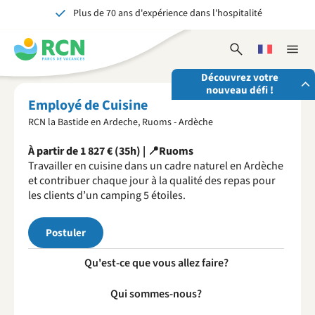
Plus de 70 ans d'expérience dans l'hospitalité
Aller
Aller
Aller
au
au
au
Inoubliable pour petits et grands
contenu
contenu
contenu
Ouvrir
Choisissez
Ferme
de
principal
du
le
une
la
l'en-
pied
Découvrez votre
formulaire
langue
naviga
nouveau défi !
tête
de
de
Employé de Cuisine
recherche
page
RCN la Bastide en Ardeche, Ruoms - Ardèche
Envoyez-nous votre candidature spontanée
À partir de 1 827 € (35h) | 📍Ruoms
Nous sommes toujours à la recherche de personnes
Travailler en cuisine dans un cadre naturel en Ardèche
motivées et enthousiastes pour renforcer nos équipes!
et contribuer chaque jour à la qualité des repas pour
Postulez maintenant
les clients d’un camping 5 étoiles.
Postuler
Qu'est-ce que vous allez faire?
Qui sommes-nous?