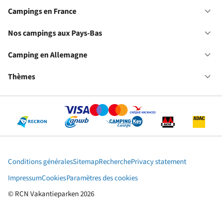
No
ca
Campings en France
Ou
en
Ca
Fr
en
Nos campings aux Pays-Bas
Ou
Fr
No
ca
Camping en Allemagne
Ou
au
Ca
Pa
en
Thèmes
Ou
Ba
Al
Th
Conditions générales
Sitemap
Recherche
Privacy statement
Impressum
Cookies
Paramètres des cookies
© RCN Vakantieparken 2026