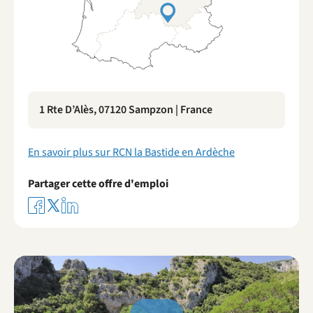
1 Rte D’Alès, 07120 Sampzon | France
En savoir plus sur RCN la Bastide en Ardèche
Partager cette offre d'emploi