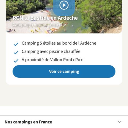
Voir
les
RCN la Bastide en Ardèche
vidéos
Camping à Ruoms | Ardèche
Camping 5 étoiles au bord de l'Ardèche
Camping avec piscine chauffée
A proximité de Vallon Pont d'Arc
Voir ce camping
Nos campings en France
Ou