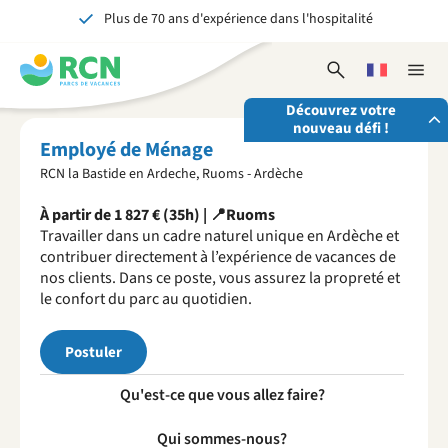
Plus de 70 ans d'expérience dans l'hospitalité
Aller
Aller
Aller
au
au
au
Inoubliable pour petits et grands
contenu
contenu
contenu
Ouvrir
Choisissez
Ferme
de
principal
du
le
une
la
l'en-
pied
Découvrez votre
formulaire
langue
naviga
nouveau défi !
tête
de
de
Employé de Ménage
recherche
page
RCN la Bastide en Ardeche, Ruoms - Ardèche
Envoyez-nous votre candidature spontanée
À partir de 1 827 € (35h) | 📍Ruoms
Nous sommes toujours à la recherche de personnes
Travailler dans un cadre naturel unique en Ardèche et
motivées et enthousiastes pour renforcer nos équipes!
contribuer directement à l’expérience de vacances de
Postulez maintenant
nos clients. Dans ce poste, vous assurez la propreté et
le confort du parc au quotidien.
Postuler
Qu'est-ce que vous allez faire?
Qui sommes-nous?