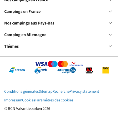
Nos campings en France
Ou
No
ca
Campings en France
Ou
en
Ca
Fr
en
Nos campings aux Pays-Bas
Ou
Fr
No
ca
Camping en Allemagne
Ou
au
Ca
Pa
en
Thèmes
Ou
Ba
Al
Th
Conditions générales
Sitemap
Recherche
Privacy statement
Impressum
Cookies
Paramètres des cookies
© RCN Vakantieparken 2026