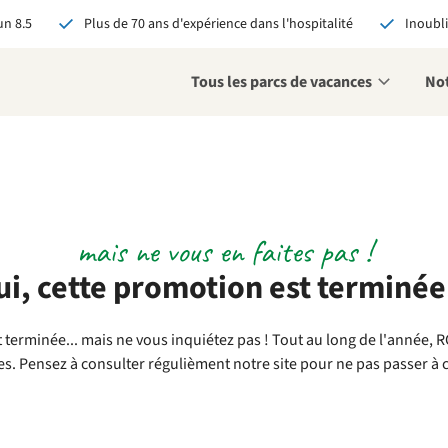
n 8.5
Plus de 70 ans d'expérience dans l'hospitalité
Inoubli
Tous les parcs de vacances
Not
mais ne vous en faites pas !
éservant via RCN, vous
i, cette promotion est terminée.
:
 garantie du meilleur prix
s avantages exclusifs
 terminée... mais ne vous inquiétez pas ! Tout au long de l'année,
 contact personnalisé
es. Pensez à consulter régulièment notre site pour ne pas passer à 
oir tous les avantages