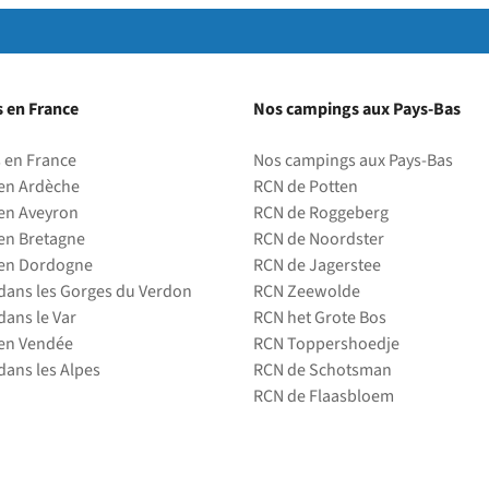
 en France
Nos campings aux Pays-Bas
 en France
Nos campings aux Pays-Bas
en Ardèche
RCN de Potten
en Aveyron
RCN de Roggeberg
en Bretagne
RCN de Noordster
en Dordogne
RCN de Jagerstee
ans les Gorges du Verdon
RCN Zeewolde
ans le Var
RCN het Grote Bos
en Vendée
RCN Toppershoedje
ans les Alpes
RCN de Schotsman
RCN de Flaasbloem