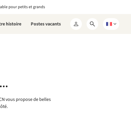
able pour petits et grands
re histoire
Postes vacants
Ouvrir
Choisissez
Mon
le
une
RCN
formulaire
langue
de
recherche
..
 RCN vous propose de belles
côté.