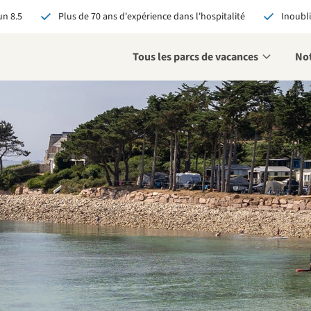
n 8.5
Plus de 70 ans d'expérience dans l'hospitalité
Inoubli
Tous les parcs de vacances
Not
éservant via RCN, vous
:
 garantie du meilleur prix
s avantages exclusifs
 contact personnalisé
oir tous les avantages