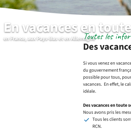
En vacances en toute
Toutes les info
en France, aux Pays-Bas et en Allemagne
Des vacance
Si vous venez en vacanc
du gouvernement français 
possible pour tous, pou
vacances. En effet, le c
idéale.
Des vacances en toute s
Nous avons pris les mesu
Tous les clients son
RCN.