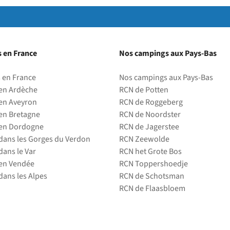
 en France
Nos campings aux Pays-Bas
 en France
Nos campings aux Pays-Bas
en Ardèche
RCN de Potten
en Aveyron
RCN de Roggeberg
en Bretagne
RCN de Noordster
en Dordogne
RCN de Jagerstee
ans les Gorges du Verdon
RCN Zeewolde
ans le Var
RCN het Grote Bos
en Vendée
RCN Toppershoedje
ans les Alpes
RCN de Schotsman
RCN de Flaasbloem