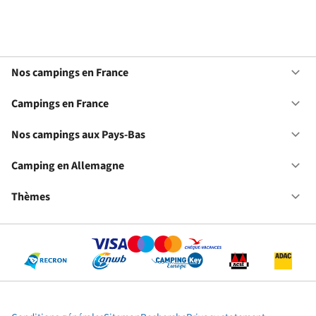
Nos campings en France
Ou
No
ca
Campings en France
Ou
en
Ca
Fr
en
Nos campings aux Pays-Bas
Ou
Fr
No
ca
Camping en Allemagne
Ou
au
Ca
Pa
en
Thèmes
Ou
Ba
Al
Th