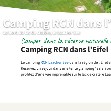
Camping RCN dans l’
au bord du lac de cratère, le Laacher See
Camper dans la réserve naturelle de
Camping RCN dans l’Eifel
Le camping
RCN Laacher See
dans la région de l’Eifel
Réservez un séjour dans une tente glamping/ safari o
profitez d’une vue imprenable sur le lac de cratère La