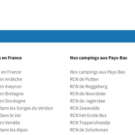
 en France
Nos campings aux Pays-Bas
 en France
Nos campings aux Pays-Bas
en Ardèche
RCN de Potten
en Aveyron
RCN de Roggeberg
en Bretagne
RCN de Noordster
en Dordogne
RCN de Jagerstee
ans les Gorges du Verdon
RCN Zeewolde
ans le Var
RCN het Grote Bos
en Vendée
RCN Toppershoedje
ans les Alpes
RCN de Schotsman