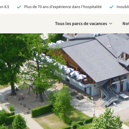
n 8.5
Plus de 70 ans d'expérience dans l'hospitalité
Inoubli
Tous les parcs de vacances
Not
éservant via RCN, vous
:
 garantie du meilleur prix
s avantages exclusifs
 contact personnalisé
oir tous les avantages