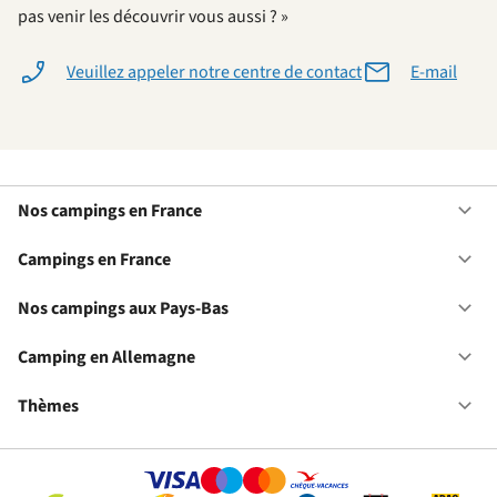
pas venir les découvrir vous aussi ? »
Veuillez appeler notre centre de contact
E-mail
Nos campings en France
Ou
No
ca
Campings en France
Ou
en
Ca
Fr
en
Nos campings aux Pays-Bas
Ou
Fr
No
ca
Camping en Allemagne
Ou
au
Ca
Pa
en
Thèmes
Ou
Ba
Al
Th