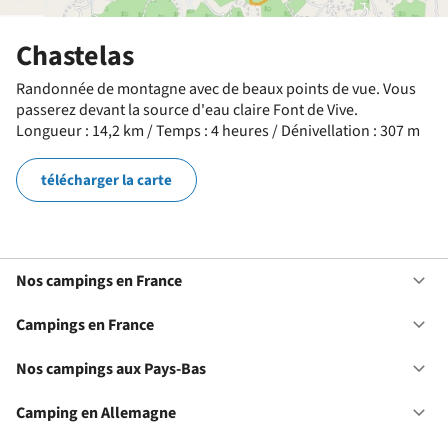
Chastelas
Randonnée de montagne avec de beaux points de vue. Vous
passerez devant la source d'eau claire Font de Vive.
Longueur : 14,2 km / Temps : 4 heures / Dénivellation : 307 m
télécharger la carte
Nos campings en France
Ou
No
ca
Campings en France
Ou
en
Ca
Fr
en
Nos campings aux Pays-Bas
Ou
Fr
No
ca
Camping en Allemagne
Ou
au
Ca