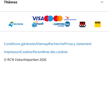
Pa
en
Thèmes
Ou
Ba
Al
Th
Conditions générales
Sitemap
Recherche
Privacy statement
Impressum
Cookies
Paramètres des cookies
© RCN Vakantieparken 2026