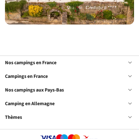
Nos campings en France
Ou
No
ca
Campings en France
Ou
en
Ca
Fr
en
Nos campings aux Pays-Bas
Ou
Fr
No
ca
Camping en Allemagne
Ou
au
Ca
Pa
en
Thèmes
Ou
Ba
Al
Th