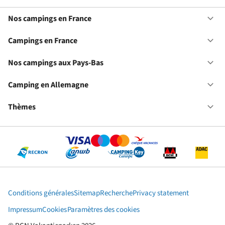
Nos campings en France
Ou
No
ca
Campings en France
Ou
en
Ca
Fr
en
Nos campings aux Pays-Bas
Ou
Fr
No
ca
Camping en Allemagne
Ou
au
Ca
Pa
en
Thèmes
Ou
Ba
Al
Th
Conditions générales
Sitemap
Recherche
Privacy statement
Impressum
Cookies
Paramètres des cookies