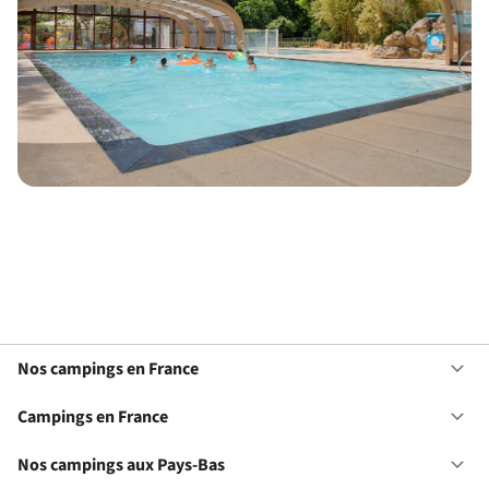
Nos campings en France
Ou
No
ca
Campings en France
Ou
en
Ca
Fr
en
Nos campings aux Pays-Bas
Ou
Fr