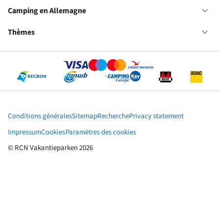
No
ca
Camping en Allemagne
Ou
au
Ca
Pa
en
Thèmes
Ou
Ba
Al
Th
Conditions générales
Sitemap
Recherche
Privacy statement
Impressum
Cookies
Paramètres des cookies
© RCN Vakantieparken 2026