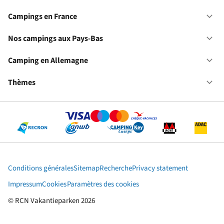
No
ca
Campings en France
Ou
en
Ca
Fr
en
Nos campings aux Pays-Bas
Ou
Fr
No
ca
Camping en Allemagne
Ou
au
Ca
Pa
en
Thèmes
Ou
Ba
Al
Th
Conditions générales
Sitemap
Recherche
Privacy statement
Impressum
Cookies
Paramètres des cookies
© RCN Vakantieparken 2026